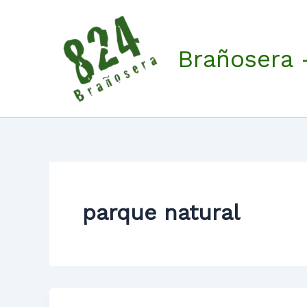
Ir
al
contenido
Brañosera 
parque natural