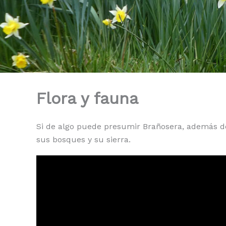
Flora y fauna
Si de algo puede presumir Brañosera, además de
sus bosques y su sierra.