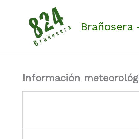
Ir
al
contenido
Brañosera 
Información meteorológ