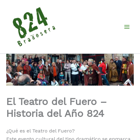
Ir
al
contenido
El Teatro del Fuero –
Historia del Año 824
¿Qué es el Teatro del Fuero?
Este evento cultural del tipo dramático se enmarca