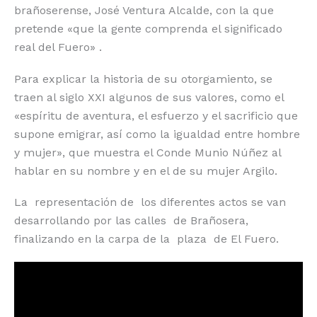
brañoserense, José Ventura Alcalde, con la que
pretende «que la gente comprenda el significado
real del Fuero» .
Para explicar la historia de su otorgamiento, se
traen al siglo XXI algunos de sus valores, como el
«espíritu de aventura, el esfuerzo y el sacrificio que
supone emigrar, así como la igualdad entre hombre
y mujer», que muestra el Conde Munio Núñez al
hablar en su nombre y en el de su mujer Argilo.
La representación de los diferentes actos se van
desarrollando por las calles de Brañosera,
finalizando en la carpa de la plaza de El Fuero.