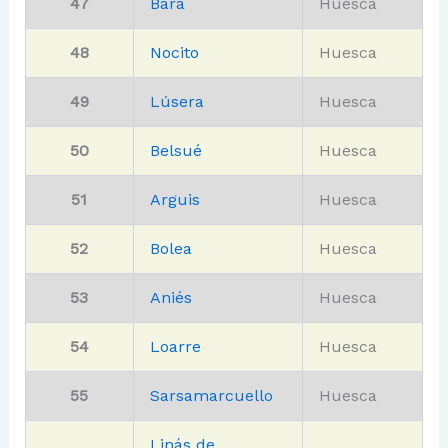
47
Bara
Huesca
48
Nocito
Huesca
49
Lúsera
Huesca
50
Belsué
Huesca
51
Arguis
Huesca
52
Bolea
Huesca
53
Aniés
Huesca
54
Loarre
Huesca
55
Sarsamarcuello
Huesca
Linás de