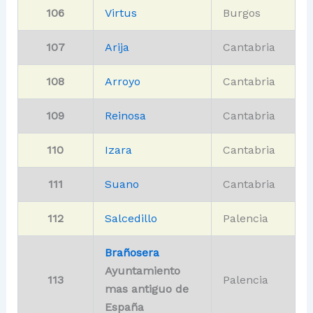
106
Virtus
Burgos
107
Arija
Cantabria
108
Arroyo
Cantabria
109
Reinosa
Cantabria
110
Izara
Cantabria
111
Suano
Cantabria
112
Salcedillo
Palencia
Brañosera
Ayuntamiento
113
Palencia
mas antiguo de
España