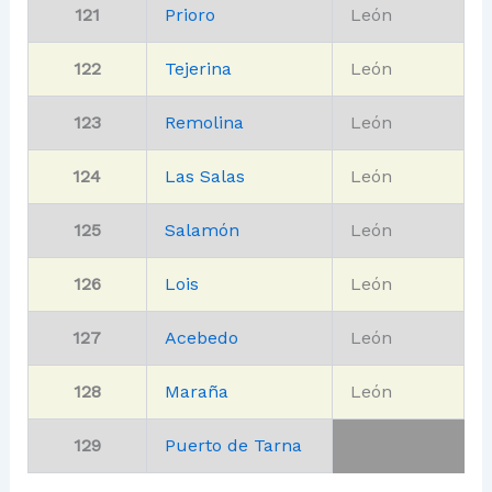
121
Prioro
León
122
Tejerina
León
123
Remolina
León
124
Las Salas
León
125
Salamón
León
126
Lois
León
127
Acebedo
León
128
Maraña
León
129
Puerto de Tarna