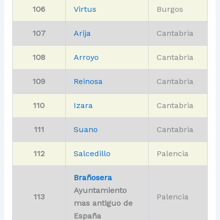
106
Virtus
Burgos
107
Arija
Cantabria
108
Arroyo
Cantabria
109
Reinosa
Cantabria
110
Izara
Cantabria
111
Suano
Cantabria
112
Salcedillo
Palencia
Brañosera
Ayuntamiento
113
Palencia
mas antiguo de
España