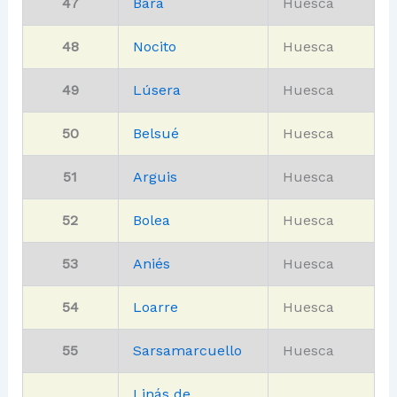
47
Bara
Huesca
48
Nocito
Huesca
49
Lúsera
Huesca
50
Belsué
Huesca
51
Arguis
Huesca
52
Bolea
Huesca
53
Aniés
Huesca
54
Loarre
Huesca
55
Sarsamarcuello
Huesca
Linás de