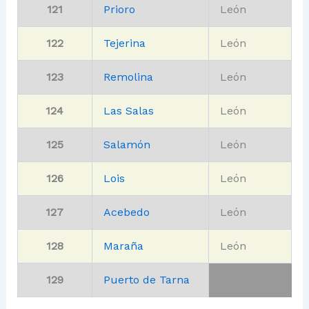
121
Prioro
León
122
Tejerina
León
123
Remolina
León
124
Las Salas
León
125
Salamón
León
126
Lois
León
127
Acebedo
León
128
Maraña
León
129
Puerto de Tarna