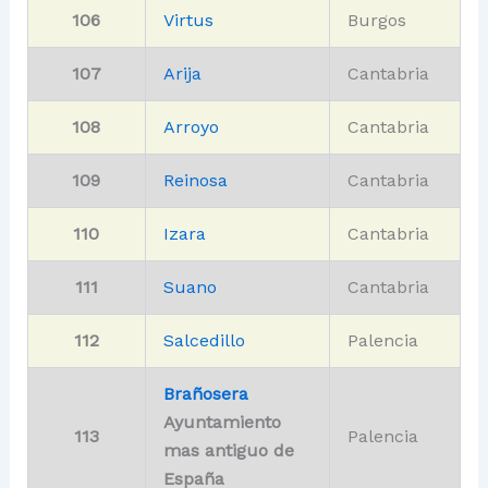
106
Virtus
Burgos
107
Arija
Cantabria
108
Arroyo
Cantabria
109
Reinosa
Cantabria
110
Izara
Cantabria
111
Suano
Cantabria
112
Salcedillo
Palencia
Brañosera
Ayuntamiento
113
Palencia
mas antiguo de
España