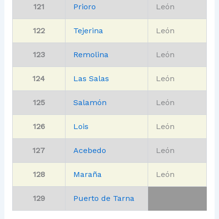
121
Prioro
León
122
Tejerina
León
123
Remolina
León
124
Las Salas
León
125
Salamón
León
126
Lois
León
127
Acebedo
León
128
Maraña
León
129
Puerto de Tarna