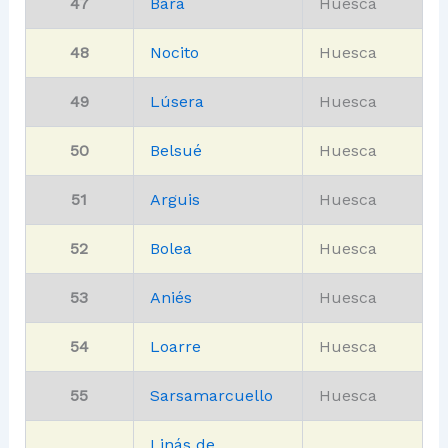
47
Bara
Huesca
48
Nocito
Huesca
49
Lúsera
Huesca
50
Belsué
Huesca
51
Arguis
Huesca
52
Bolea
Huesca
53
Aniés
Huesca
54
Loarre
Huesca
55
Sarsamarcuello
Huesca
Linás de