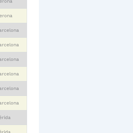
erona
erona
arcelona
arcelona
arcelona
arcelona
arcelona
arcelona
érida
érida