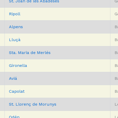
St. Joan de les Abadeses
G
Ripoll
G
Alpens
B
Lluçà
B
Sta. Maria de Merlés
B
Gironella
B
Aviá
B
Capolat
B
St. Llorenç de Morunys
L
Odén
L