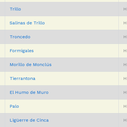
Trillo
H
Salinas de Trillo
H
Troncedo
H
Formigales
H
Morillo de Monclús
H
Tierrantona
H
El Humo de Muro
H
Palo
H
Ligüerre de Cinca
H