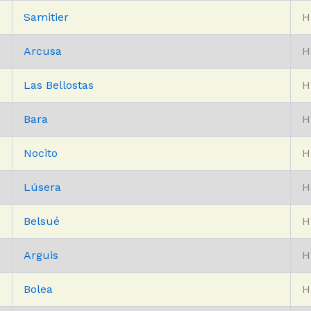
Samitier
H
Arcusa
H
Las Bellostas
H
Bara
H
Nocito
H
Lúsera
H
Belsué
H
Arguis
H
Bolea
H