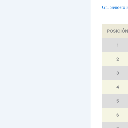
Gr1 Sendero H
POSICIÓ
1
2
3
4
5
6