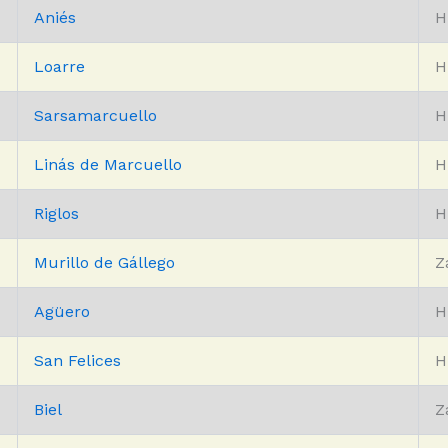
Aniés
H
Loarre
H
Sarsamarcuello
H
Linás de Marcuello
H
Riglos
H
Murillo de Gállego
Z
Agüero
H
San Felices
H
Biel
Z