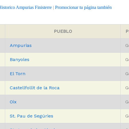
istorico Ampurias Finisterre
|
Promocionar tu página también
N
PUEBLO
P
Ampurias
G
Banyoles
G
El Torn
G
Castellfollit de la Roca
G
Oix
G
St. Pau de Segúries
G