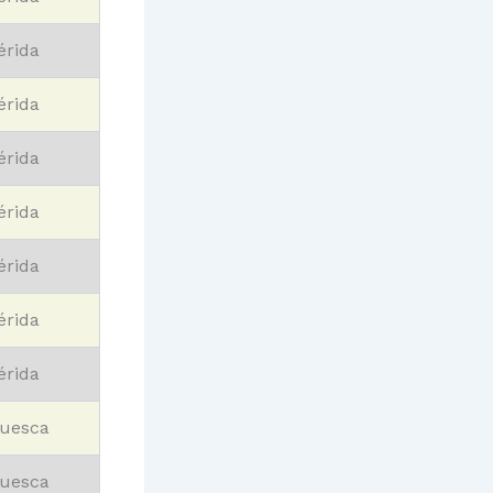
érida
érida
érida
érida
érida
érida
érida
uesca
uesca