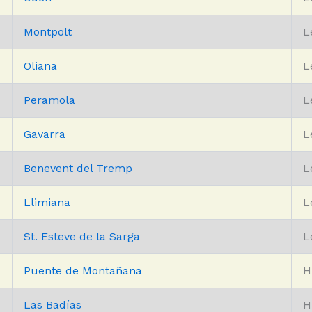
Montpolt
L
Oliana
L
Peramola
L
Gavarra
L
Benevent del Tremp
L
Llimiana
L
St. Esteve de la Sarga
L
Puente de Montañana
H
Las Badías
H