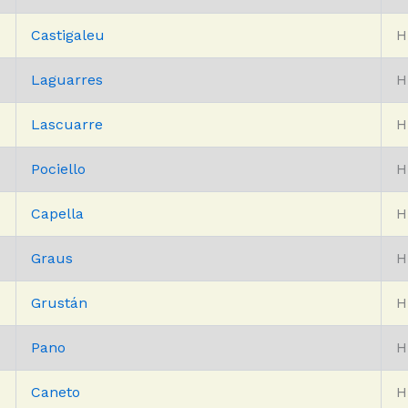
Castigaleu
H
Laguarres
H
Lascuarre
H
Pociello
H
Capella
H
Graus
H
Grustán
H
Pano
H
Caneto
H