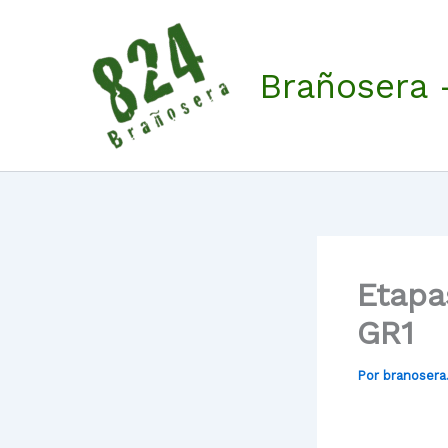
Ir
al
contenido
Brañosera 
Etapa
GR1
Por
branoser