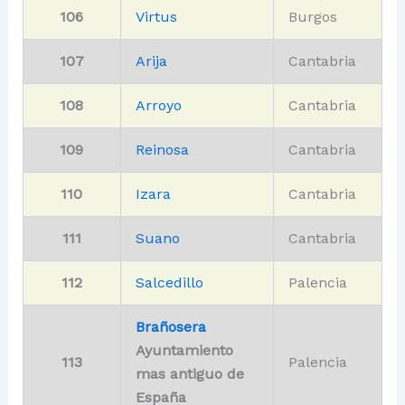
106
Virtus
Burgos
107
Arija
Cantabria
108
Arroyo
Cantabria
109
Reinosa
Cantabria
110
Izara
Cantabria
111
Suano
Cantabria
112
Salcedillo
Palencia
Brañosera
Ayuntamiento
113
Palencia
mas antiguo de
España