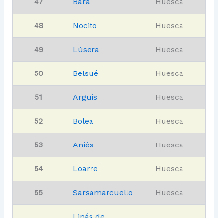
47
Bara
Huesca
48
Nocito
Huesca
49
Lúsera
Huesca
50
Belsué
Huesca
51
Arguis
Huesca
52
Bolea
Huesca
53
Aniés
Huesca
54
Loarre
Huesca
55
Sarsamarcuello
Huesca
Linás de