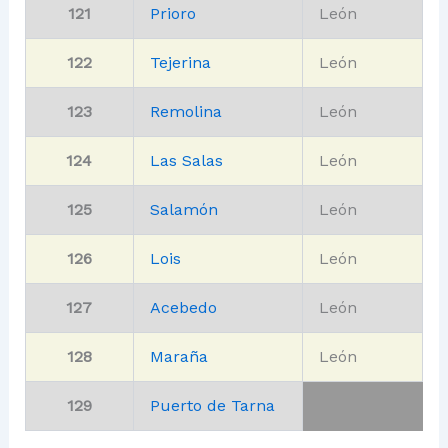
121
Prioro
León
122
Tejerina
León
123
Remolina
León
124
Las Salas
León
125
Salamón
León
126
Lois
León
127
Acebedo
León
128
Maraña
León
129
Puerto de Tarna