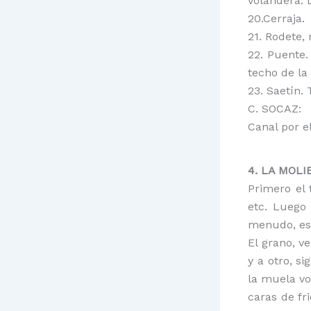
volandera. 
20.Cerraja.
21. Rodete,
22. Puente. 
techo de la 
23. Saetín. 
C. SOCAZ:
Canal por el
4. LA MOL
Primero el 
etc. Luego
menudo, est
El grano, v
y a otro, s
la muela vo
caras de fr