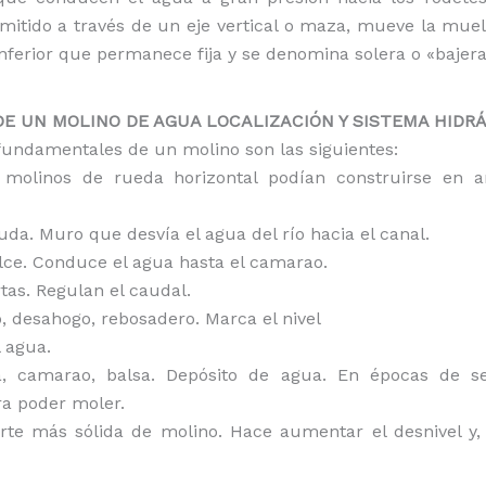
smitido a través de un eje vertical o maza, mueve la mue
inferior que permanece fija y se denomina solera o «bajera
 DE UN MOLINO DE AGUA LOCALIZACIÓN Y SISTEMA HIDR
fundamentales de un molino son las siguientes:
s molinos de rueda horizontal podían construirse en 
zuda. Muro que desvía el agua del río hacia el canal.
alce. Conduce el agua hasta el camarao.
as. Regulan el caudal.
ro, desahogo, rebosadero. Marca el nivel
 agua.
a, camarao, balsa. Depósito de agua. En épocas de s
ra poder moler.
rte más sólida de molino. Hace aumentar el desnivel y, 