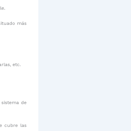
le.
situado más
rlas, etc.
 sistema de
ue cubre las