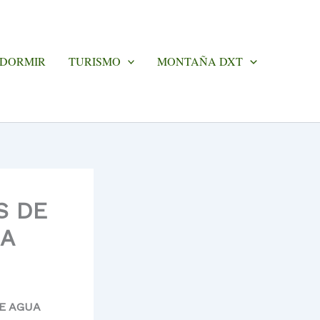
 DORMIR
TURISMO
MONTAÑA DXT
S DE
UA
E AGUA