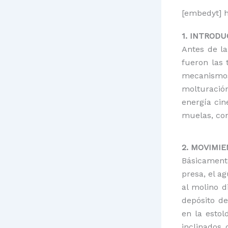
[embedyt] 
1. INTROD
Antes de la
fueron las 
mecanismos
molturació
energía cin
muelas, con
2. MOVIMI
Básicament
presa, el a
al molino 
depósito d
en la estol
inclinados