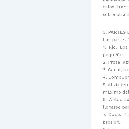
éstos, tran
sobre otra 
3. PARTES
Las partes 
1. Río. Lo
pequeños.
2. Presa, a
3. Canal, c
4. Compuert
5. Aliviade
máximo del
6. Antepar
llenarse pa
7. Cubo. Pa
presión.