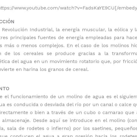
https://www.youtube.com/watch?v=FadsKaYE9CU[/embedy
UCCIÓN
 Revolución Industrial, la energía muscular, la eólica y l
tres principales fuentes de energía empleadas para hac
 más o menos complejos. En el caso de los molinos hidr
n de los cereales se produce gracias a la transform
ética del agua en un movimiento rotatorio que, por fricci
vierte en harina los granos de cereal.
ENTO
e el funcionamiento de un molino de agua es el siguient
gua es conducida o desviada del río por un canal o calce 
directamente o bien a través de un cubo o camarao que
e almacenaje. Desde aquí se introduce en el molino (co
da, sala de rodetes o infierno) por los saetines, pequeñ
 que conducen el agua a gran presión hacia los rodetes.