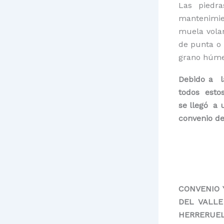
Las piedr
mantenimie
muela volan
de punta o 
grano húme
Debido a 
todos estos
se llegó a 
convenio de
CONVENIO 
DEL VALLE
HERRERUEL