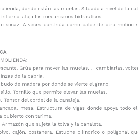
molienda, donde están las muelas. Situado a nivel de la cal
 infierno, aloja los mecanismos hidráulicos.
 o socaz. A veces continúa como calce de otro molino 
ICA
 MOLIENDA:
escante. Grúa para mover las muelas, . . cambiarlas, voltea
 Pinzas de la cabria.
mbudo de madera por donde se vierte el grano.
sillo. Tornillo que permite elevar las muelas.
. Tensor del cordel de la canaleja.
bancada, mesa. Estructura de vigas donde apoya todo el
a cubierto con tarima.
e. Armazón que sujeta la tolva y la canaleta.
lvo, cajón, costanera. Estuche cilíndrico o poligonal q