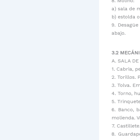
8. Molino:
a) sala de 
b) estolda o
9. Desagüe
abajo.
3.2 MECÁN
A. SALA DE
1. Cabria, p
2. Torillos.
3. Tolva. E
4. Torno, hu
5. Trinquete
6. Banco, 
molienda. V
7. Castillet
8. Guardapo