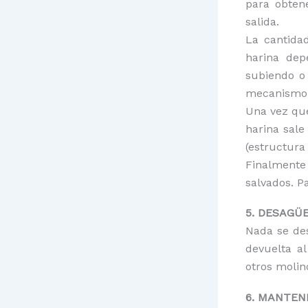
para obten
salida.
La cantida
harina dep
subiendo o 
mecanismo d
Una vez que
harina sale
(estructura
Finalmente 
salvados. P
5. DESAGÜ
Nada se des
devuelta a
otros molin
6. MANTEN