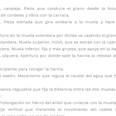
a, canaleja. Pieza que conduce el grano desde la tolva
de cordeles y vibra con la carraca.
a. Pieza estriada que gira solidaria a la muela y hace 
ertura en la muela volandera por donde va cayendo el gran
volandera. Muela superior, móvil, que se extrae con la cabr
olera. Muela inferior, fija y más gruesa, que apoya en la b
a, piquera. Apertura por donde sale la harina al rebosar e
ecipiente para recoger la harina.
el saetín. Mecanismo que regula el caudal del agua que h
Palanca regulable que fija la distancia entre las dos muelas
:
Prolongación en hierro del árbol que conecta con la muela
 Eje vertical que transmite el movimiento del rodete