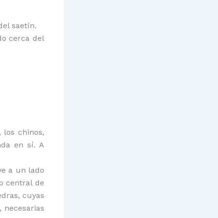
el saetín.
ado cerca del
 los chinos,
da en sí. A
ve a un lado
o central de
edras, cuyas
, necesarias