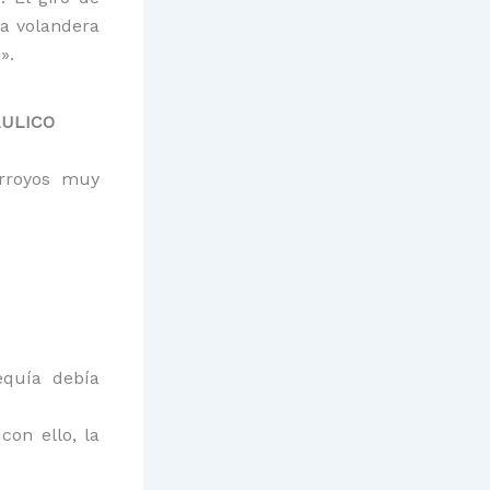
la volandera
».
ÁULICO
arroyos muy
equía debía
con ello, la