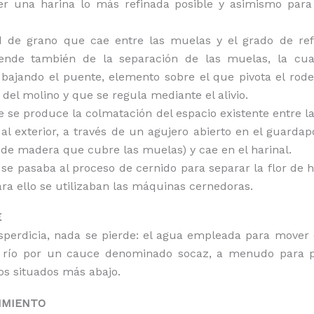
er una harina lo más refinada posible y asimismo para f
d de grano que cae entre las muelas y el grado de ref
ende también de la separación de las muelas, la cua
bajando el puente, elemento sobre el que pivota el rode
el molino y que se regula mediante el alivio.
 se produce la colmatación del espacio existente entre l
 al exterior, a través de un agujero abierto en el guardap
 de madera que cubre las muelas) y cae en el harinal.
se pasaba al proceso de cernido para separar la flor de h
ara ello se utilizaban las máquinas cernedoras.
E
perdicia, nada se pierde: el agua empleada para mover 
l río por un cauce denominado socaz, a menudo para 
os situados más abajo.
IMIENTO