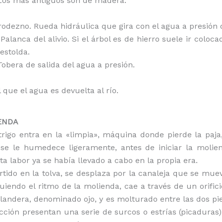
Los más antiguos son de madera.
 rodezno. Rueda hidráulica que gira con el agua a presión d
Palanca del alivio. Si el árbol es de hierro suele ir coloc
estolda.
Tobera de salida del agua a presión.
 que el agua es devuelta al río.
IENDA
trigo entra en la «limpia», máquina donde pierde la paja,
 se le humedece ligeramente, antes de iniciar la molien
a labor ya se había llevado a cabo en la propia era.
ertido en la tolva, se desplaza por la canaleja que se mue
iguiendo el ritmo de la molienda, cae a través de un orifici
landera, denominado ojo, y es molturado entre las dos pi
icción presentan una serie de surcos o estrías (picaduras)