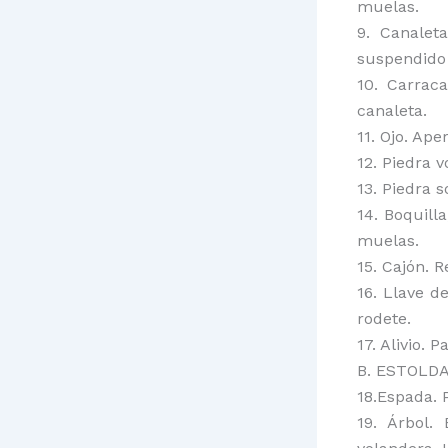
muelas.
9. Canalet
suspendido 
10. Carrac
canaleta.
11. Ojo. Ap
12. Piedra 
13. Piedra s
14. Boquill
muelas.
15. Cajón. R
16. Llave d
rodete.
17. Alivio. 
B. ESTOLDA
18.Espada. 
19. Árbol.