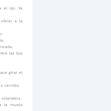
 al ojo. Va
vibrar a la
o.
ia.
ancada.
ntre las dos
ace girar el
 o cernido.
 volandera.
 a la muela