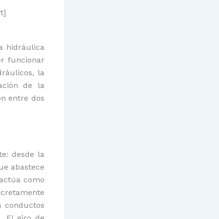
t]
a hidráulica
er funcionar
áulicos, la
ación de la
ón entre dos
e: desde la
que abastece
 actúa como
ncretamente
os conductos
 El giro de