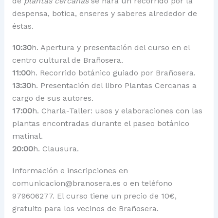
de
plantas cercanas
se hará un recorrido por la
despensa, botica, enseres y saberes alrededor de
éstas.
10:30
h. Apertura y presentación del curso en el
centro cultural de Brañosera.
11:00
h. Recorrido botánico guiado por Brañosera.
13:30
h. Presentación del libro Plantas Cercanas a
cargo de sus autores.
17:00
h. Charla-Taller: usos y elaboraciones con las
plantas encontradas durante el paseo botánico
matinal.
20:00
h. Clausura.
Información e inscripciones en
comunicacion@branosera.es o en teléfono
979606277. El curso tiene un precio de 10€,
gratuito para los vecinos de Brañosera.