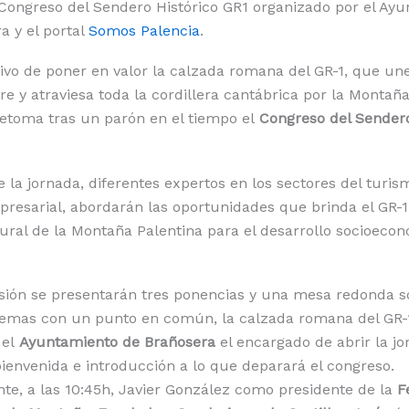
 Congreso del Sendero Histórico GR1 organizado por el Ay
a y el portal
Somos Palencia
.
tivo de poner en valor la calzada romana del GR-1, que u
re y atraviesa toda la cordillera cantábrica por la Montaña
etoma tras un parón en el tiempo el
Congreso del Sendero
de la jornada, diferentes expertos en los sectores del turis
presarial, abordarán las oportunidades que brinda el GR-1 
ural de la Montaña Palentina para el desarrollo socioecon
sión se presentarán tres ponencias y una mesa redonda s
temas con un punto en común, la calzada romana del GR-1
 el
Ayuntamiento de Brañosera
el encargado de abrir la j
ienvenida e introducción a lo que deparará el congreso.
e, a las 10:45h, Javier González como presidente de la
F