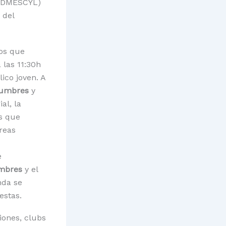
FDMESCYL)
 del
dos que
 las 11:30h
ico joven. A
Cumbres
y
al, la
s que
áreas
e
umbres
y el
nda se
estas.
iones, clubs