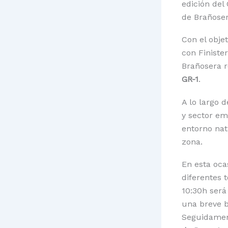
edición del
de Brañoser
Con el obje
con Finister
Brañosera r
GR-1
.
A lo largo 
y sector em
entorno nat
zona.
En esta oca
diferentes 
10:30h será
una breve b
Seguidament