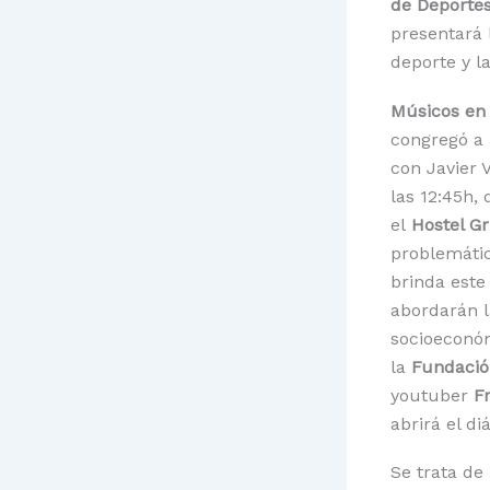
de Deportes
presentará 
deporte y l
Músicos en 
congregó a 
con Javier 
las 12:45h,
el
Hostel Gr
problemátic
brinda este
abordarán l
socioeconóm
la
Fundación
youtuber
Fr
abrirá el di
Se trata de