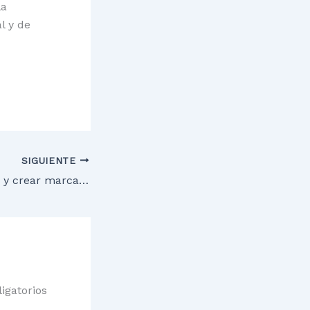
la
l y de
SIGUIENTE
Generar sinergias y crear marca, claves para potenciar el turismo en la Montaña Palentina
igatorios