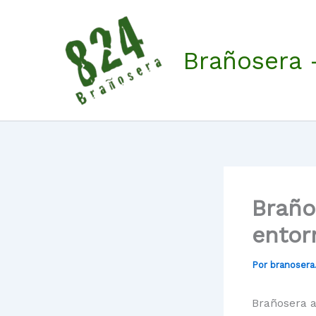
Ir
al
contenido
Brañosera 
Braño
entor
Por
branoser
Brañosera a