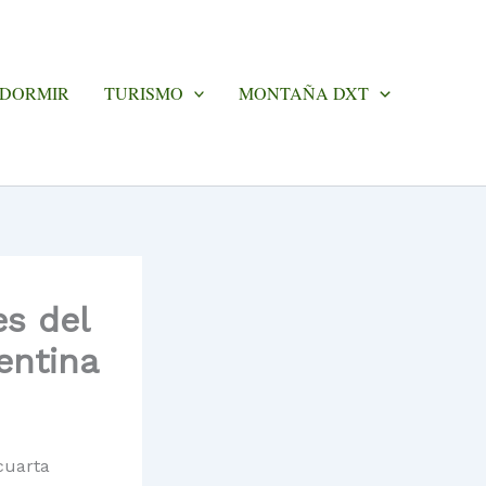
 DORMIR
TURISMO
MONTAÑA DXT
es del
entina
 cuarta