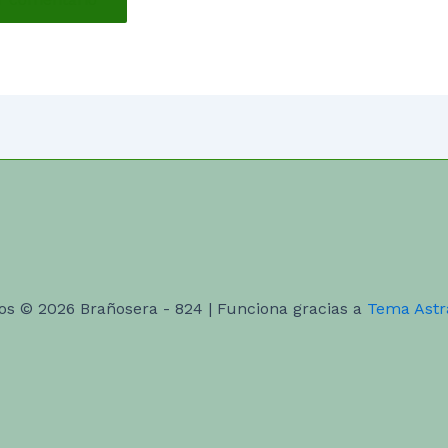
os © 2026 Brañosera - 824 | Funciona gracias a
Tema Astr