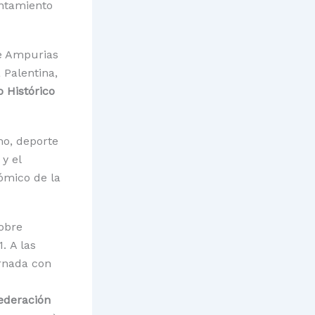
untamiento
ne Ampurias
 Palentina,
 Histórico
mo, deporte
y el
ómico de la
obre
. A las
ornada con
ederación