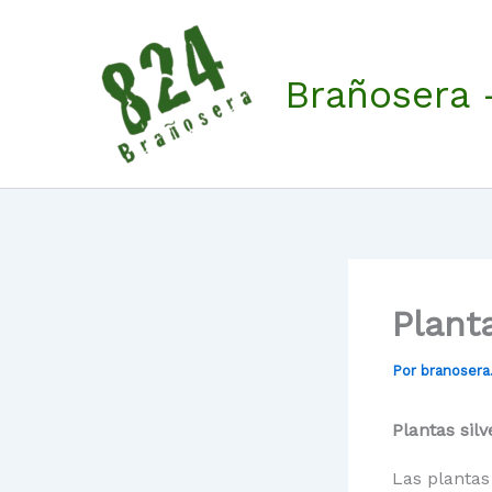
Ir
al
contenido
Brañosera 
Plant
Por
branoser
Plantas silv
Las plantas