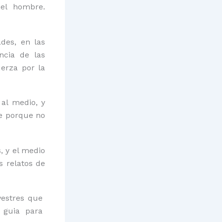
el hombre.
des, en las
ncia de las
erza por la
al medio, y
te porque no
, y el medio
s relatos de
vestres que
a guia para