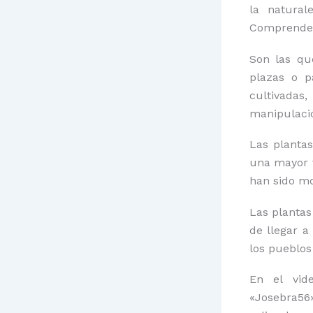
la natura
Comprende 
Son las qu
plazas o p
cultivadas
manipulació
Las planta
una mayor v
han sido mo
Las plantas
de llegar a
los pueblos 
En el vide
«Josebra56