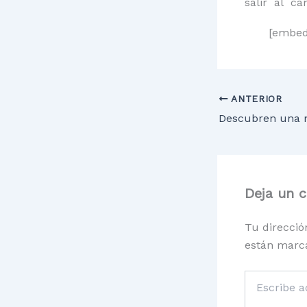
salir al c
[embed
ANTERIOR
Deja un 
Tu direcció
están marc
Escribe
aquí...