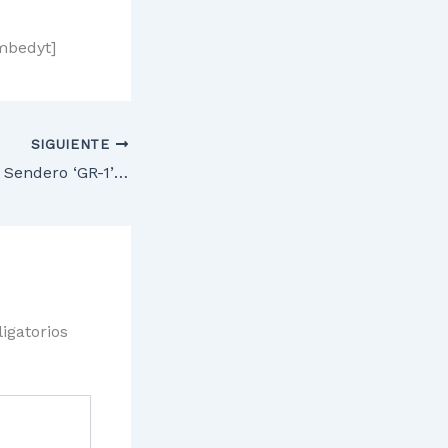
mbedyt]
SIGUIENTE
El II Congreso del Sendero ‘GR-1’ se celebrará en mayo en Brañosera
igatorios