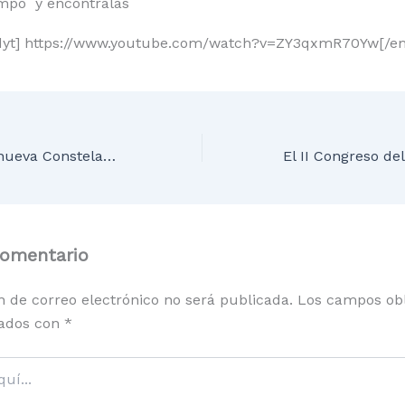
ampo y encontralas
yt] https://www.youtube.com/watch?v=ZY3qxmR70Yw[/e
Descubren una nueva Constelación en el Observatorio Astronómico de San Cebrián.
comentario
n de correo electrónico no será publicada.
Los campos obl
ados con
*