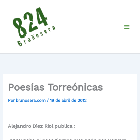
Ir
al
contenido
Poesías Torreónicas
Por
branosera.com
/
19 de abril de 2012
Alejandro Diez Riol publica :