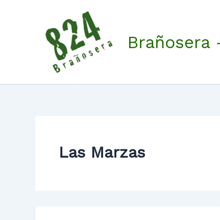
Ir
al
contenido
Brañosera 
Las Marzas