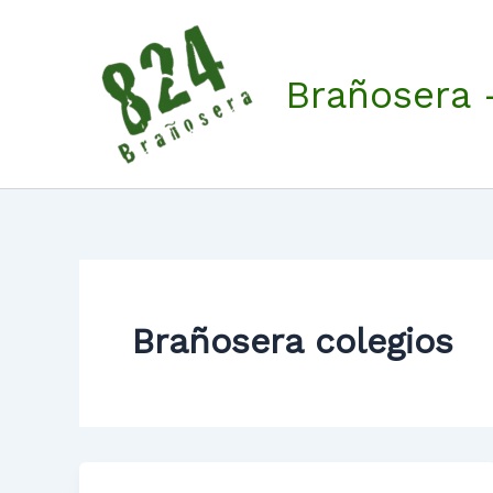
Ir
al
contenido
Brañosera 
Brañosera colegios